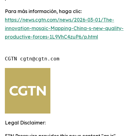
Para más información, haga clic:
https://news.cgtn.com/news/2026-03-01/The-
innovation-mosaic-Mapping-China-s-new-quality-
productive-forces-1L9VhC4zuP6/p.html
CGTN cgtn@cgtn.com
Legal Disclaimer: